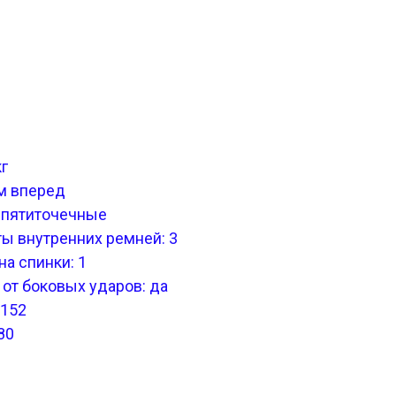
кг
м вперед
: пятиточечные
ы внутренних ремней: 3
а спинки: 1
от боковых ударов: да
:152
80