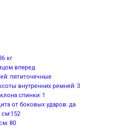
36 кг
ицом вперед
ней: пятиточечные
соты внутренних ремней: 3
клона спинки: 1
та от боковых ударов: да
 см:152
см: 80