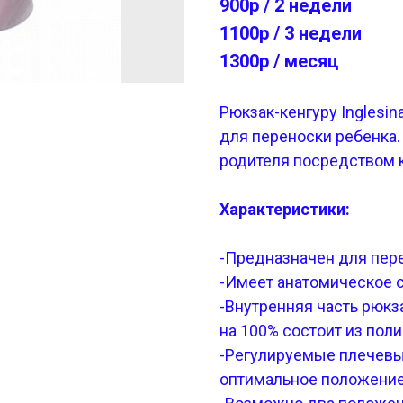
900р / 2 недели
1100р / 3 недели
1300р / месяц
Рюкзак-кенгуру Inglesi
для переноски ребенка.
родителя посредством к
Характеристики:
-Предназначен для перен
-Имеет анатомическое 
-Внутренняя часть рюкза
на 100% состоит из пол
-Регулируемые плечевы
оптимальное положение