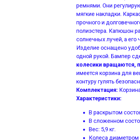
ремнями. Они регулиру
мягкие накладки. Карка
прочного и долговечног
полиэстера. Капюшон р
солнечных лучей, а его 
Изделие оснащено удоб
одной рукой. Бампер сд
колесики вращаются, 
имеется корзина для в
контуру гулять безопас
Комплектация:
Корзина
Характеристики:
В раскрытом состоян
В сложенном состоян
Вес: 5,9 кг.
Колеса диаметром 