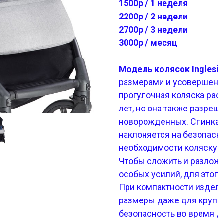
1500р / 1 неделя
2200р / 2 недели
2700р / 3 недели
3000р / месяц
Модель колясок Inglesi
размерами и усовершен
прогулочная коляска рас
лет, но она также разр
новорожденных. Спинка 
наклоняется на безопас
необходимости коляску
Чтобы сложить и разлож
особых усилий, для этог
При компактности изде
размеры даже для круп
безопасность во время 