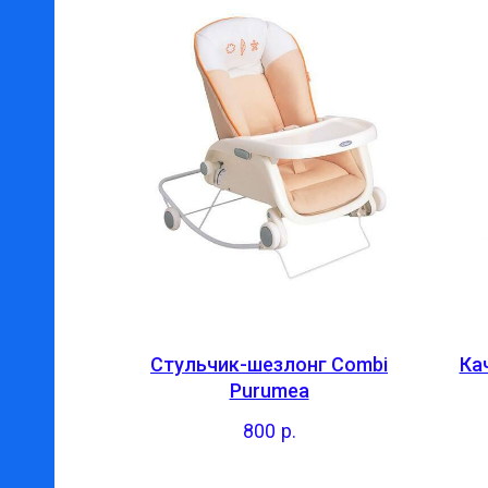
Стульчик-шезлонг Combi
Ка
Purumea
800
р.