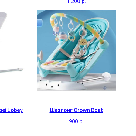
1 200
р.
bei Lobey
Шезлонг Crown Boat
900
р.