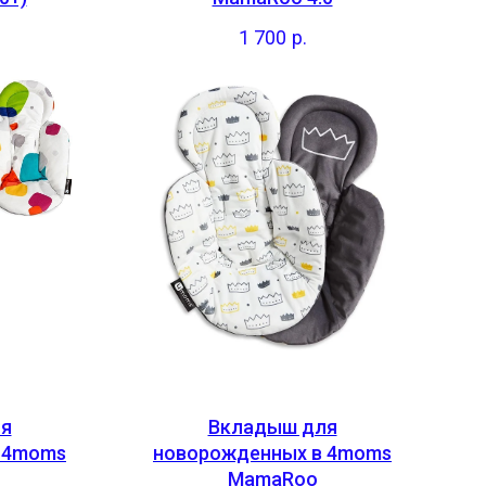
1 700
р.
я
Вкладыш для
 4moms
новорожденных в 4moms
MamaRoo