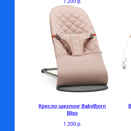
1 200
р.
Кресло-шезлонг BabyBjorn
Bliss
1 200
р.