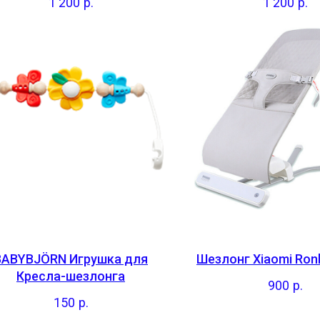
1 200
р.
1 200
р.
BABYBJÖRN Игрушка для
Шезлонг Xiaomi Ron
Кресла-шезлонга
900
р.
150
р.