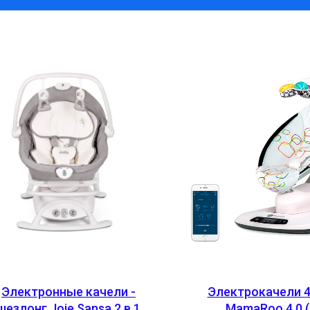
Электронные качели -
Электрокачели 
шезлонг Joie Sansa 2 в 1
MamaRoo 4.0 (