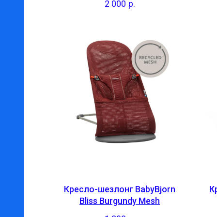
2 000
р.
Кресло-шезлонг BabyBjorn
К
Bliss Burgundy Mesh