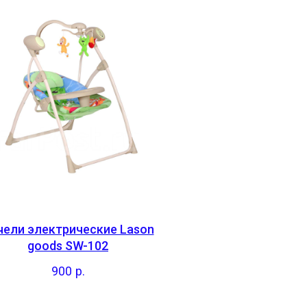
чели электрические Lason
goods SW-102
900
р.