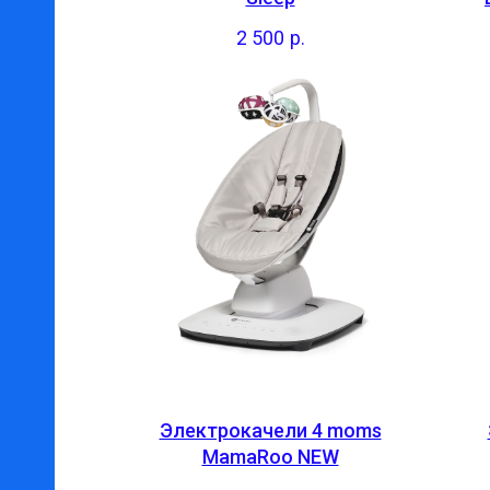
2 500
р.
Электрокачели 4 moms
MamaRoo NEW