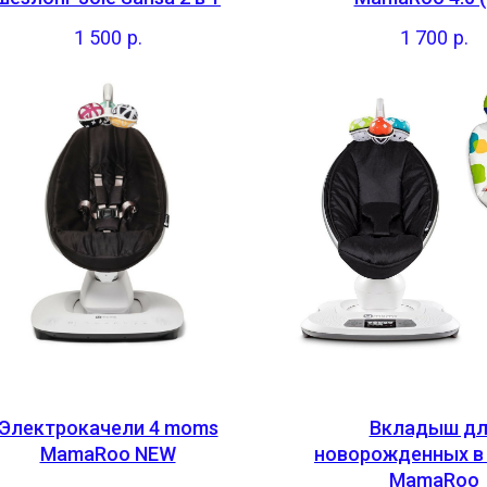
1 500
р.
1 700
р.
Электрокачели 4 moms
Вкладыш дл
MamaRoo NEW
новорожденных в
MamaRoo