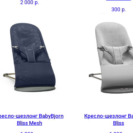
2 000
р.
300
р.
ресло-шезлонг BabyBjorn
Кресло-шезлонг Ba
Bliss Mesh
Bliss