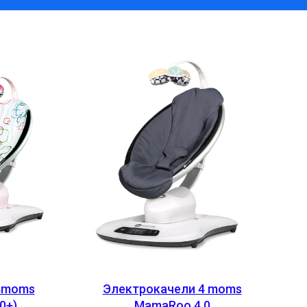
4moms
Электрокачели 4 moms
0+)
MamaRoo 4.0