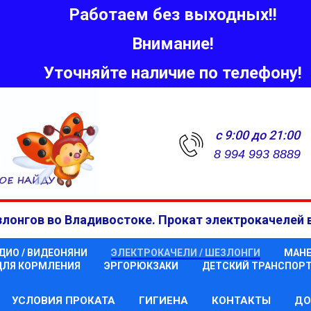
Работаем без выходных!!
Внимание!
Уточняйте наличие по телефону!
с 9:00 до 21:00
8 994 993 8889
лонгов во Владивостоке. Прокат электрокачелей 
ДИО / ВИДЕОНЯНИ
ЭЛЕКТРОКАЧЕЛИ / ШЕЗЛОНГИ
МАНЕ
ДЛЯ КОРМЛЕНИЯ
ЭРГОРЮКЗАКИ
ДЕТСКИЙ ТРАНСПОР
УСЛОВИЯ ПРОКАТА
ГИГИЕНА
КОНТАКТЫ
ДО